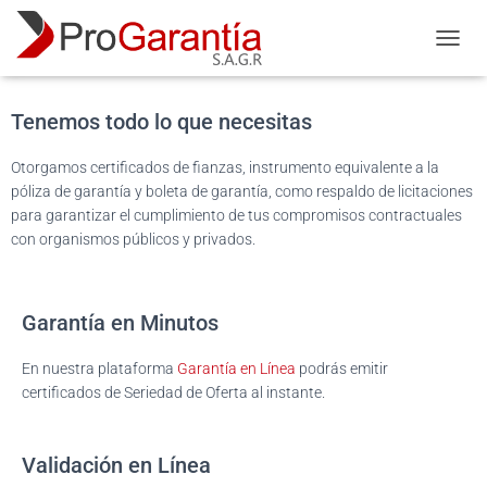
Garantías para Licitaciones de
Mercado Público
C
A
M
B
Tenemos todo lo que necesitas
I
A
Otorgamos certificados de fianzas, instrumento equivalente a la
R
póliza de garantía y boleta de garantía, como respaldo de licitaciones
M
para garantizar el cumplimiento de tus compromisos contractuales
O
con organismos públicos y privados.
D
O
D
E
Garantía en Minutos
N
A
V
En nuestra plataforma
Garantía en Línea
podrás emitir
E
certificados de Seriedad de Oferta al instante.
G
A
C
Validación en Línea
I