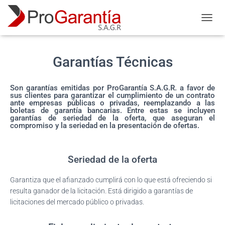
C
A
M
B
Garantías Técnicas
I
A
R
Son garantías emitidas por ProGarantía S.A.G.R. a favor de
M
sus clientes para garantizar el cumplimiento de un contrato
O
ante empresas públicas o privadas, reemplazando a las
boletas de garantía bancarias. Entre estas se incluyen
D
garantías de seriedad de la oferta, que aseguran el
O
compromiso y la seriedad en la presentación de ofertas.
D
E
N
Seriedad de la oferta
A
V
E
Garantiza que el afianzado cumplirá con lo que está ofreciendo si
G
resulta ganador de la licitación. Está dirigido a garantías de
A
licitaciones del mercado público o privadas.
C
I